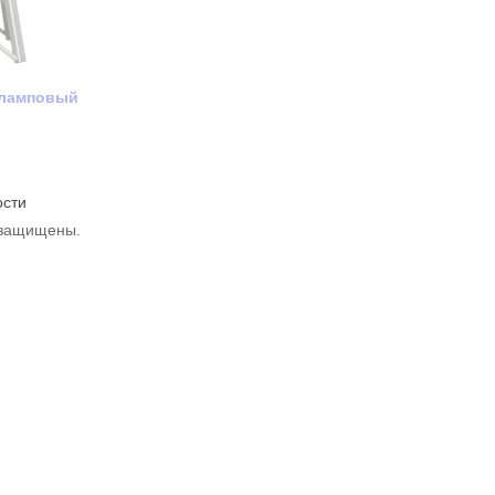
 ламповый
ости
а защищены.