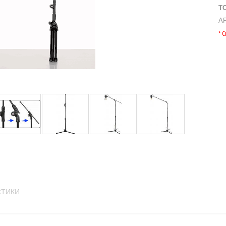
Т
А
* 
СТИКИ